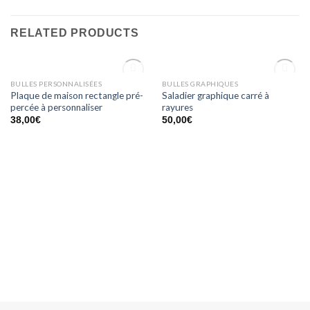
RELATED PRODUCTS
OUT OF STOCK
OUT OF STOCK
BULLES PERSONNALISÉES
BULLES GRAPHIQUES
Ajouter
Ajouter
Plaque de maison rectangle pré-
Saladier graphique carré à
à la
à la
percée à personnaliser
rayures
wishlist
wishlist
38,00
€
50,00
€