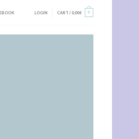
0
CEBOOK
LOGIN
CART /
0,00
€
Upload Image...