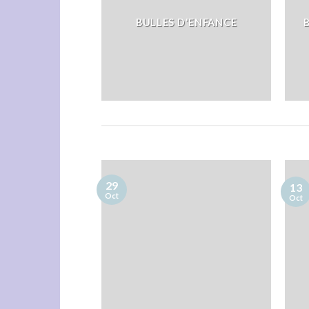
BULLES D'ENFANCE
29
13
Oct
Oct