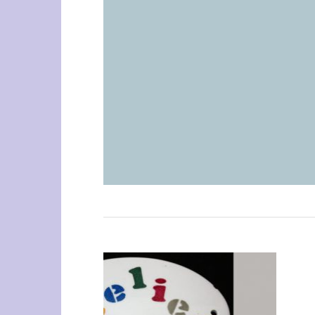
Ajouter
à la
wishlist