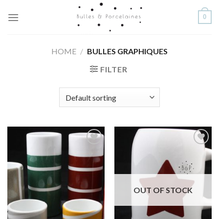
Skip
0
to
content
HOME
/
BULLES GRAPHIQUES
FILTER
Ajouter
Ajouter
à la
à la
wishlist
wishlist
OUT OF STOCK