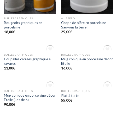
BULLES GRAPHIQUES
A L'APÉRO
Bougeoirs graphiques en
Chope de bière en porcelaine
porcelaine
Sauvons la terre!
18,00
€
25,00
€
OUT OF STOCK
OUT OF STOCK
BULLES GRAPHIQUES
BULLES GRAPHIQUES
Ajouter
Ajouter
Coupelles carrées graphique à
Mug conique en porcelaine décor
à la
à la
rayures
Etoile
wishlist
wishlist
11,00
€
16,00
€
OUT OF STOCK
OUT OF STOCK
BULLES GRAPHIQUES
BULLES GRAPHIQUES
Ajouter
Ajouter
Mug conique en porcelaine décor
Plat à tarte
à la
à la
Etoile (Lot de 6)
55,00
€
wishlist
wishlist
90,00
€