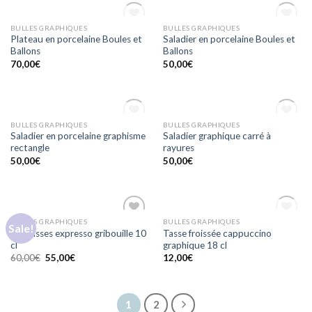
OUT OF STOCK
OUT OF STOCK
BULLES GRAPHIQUES
BULLES GRAPHIQUES
Ajouter
Ajouter
Plateau en porcelaine Boules et
Saladier en porcelaine Boules et
à la
à la
Ballons
Ballons
wishlist
wishlist
70,00
€
50,00
€
OUT OF STOCK
OUT OF STOCK
BULLES GRAPHIQUES
BULLES GRAPHIQUES
Ajouter
Ajouter
Saladier en porcelaine graphisme
Saladier graphique carré à
à la
à la
rectangle
rayures
wishlist
wishlist
50,00
€
50,00
€
OUT OF STOCK
BULLES GRAPHIQUES
BULLES GRAPHIQUES
Sale!
Ajouter
Ajouter
Six Tasses expresso gribouille 10
Tasse froissée cappuccino
à la
à la
cl
graphique 18 cl
wishlist
wishlist
60,00
€
55,00
€
12,00
€
1
2